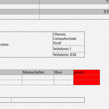
V
XY
Oberost,
Grenzabschnitt
Nord
vision
Wehrkreis I
Wehrkreis XIII
Mannschaften
Hiwi
gesamt