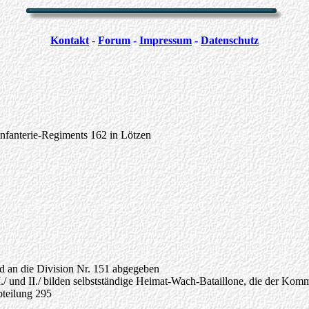
Kontakt
-
Forum
-
Impressum
-
Datenschutz
fanterie-Regiments 162 in Lötzen
und an die Division Nr. 151 abgegeben
I./ und II./ bilden selbstständige Heimat-Wach-Bataillone, die der Kom
bteilung 295