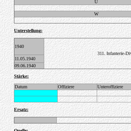
U
W
Unterstellung:
1940
311. Infanterie-Di
11.05.1940
09.06.1940
Stärke:
Datum
Offiziere
Unteroffiziere
Ersatz:
Quelle: