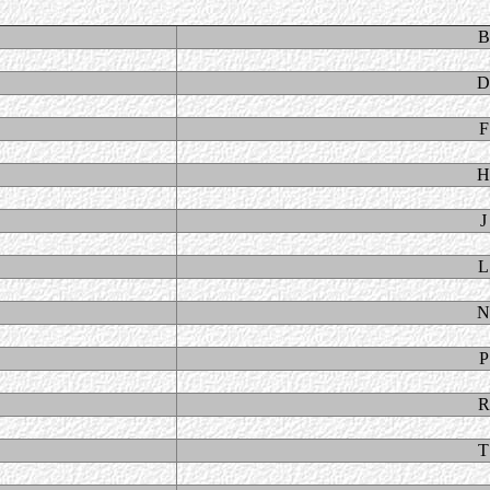
B
D
F
H
J
L
N
P
R
T