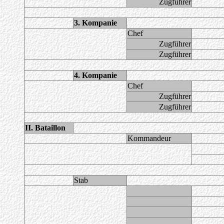
Zugführer
3. Kompanie
Chef
Zugführer
Zugführer
4. Kompanie
Chef
Zugführer
Zugführer
II. Bataillon
Kommandeur
Stab