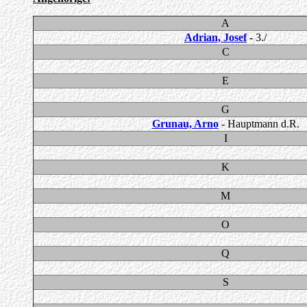
A
Adrian, Josef
- 3./
C
E
G
Grunau, Arno
- Hauptmann d.R.
I
K
M
O
Q
S