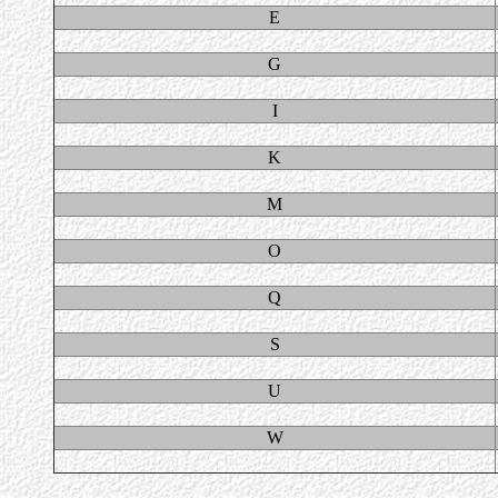
E
G
I
K
M
O
Q
S
U
W