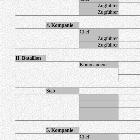
Zugführer
Zugführer
4. Kompanie
Chef
Zugführer
Zugführer
II. Bataillon
Kommandeur
Stab
5. Kompanie
Chef