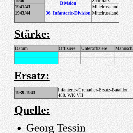
1940
Saarpfalz
Division
1941/43
Mittelrussland
1943/44
36. Infanterie-Division
Mittelrussland
Stärke:
Datum
Offiziere
Unteroffiziere
Mannscha
Ersatz:
Infanterie-/Grenadier-Ersatz-Bataillon
1939-1943
488, WK VII
Quelle:
Georg Tessin