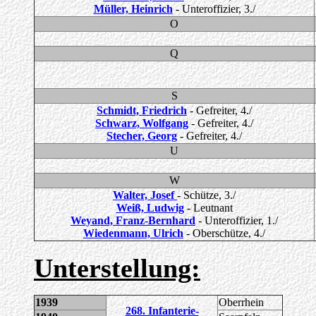
Müller, Heinrich
- Unteroffizier, 3./
O
Q
S
Schmidt, Friedrich
- Gefreiter, 4./
Schwarz, Wolfgang
- Gefreiter, 4./
Stecher, Georg
- Gefreiter, 4./
U
W
Walter, Josef
- Schütze, 3./
Weiß, Ludwig
- Leutnant
Weyand, Franz-Bernhard
- Unteroffizier, 1./
Wiedenmann, Ulrich
- Oberschütze, 4./
Unterstellung:
1939
Oberrhein
268. Infanterie-