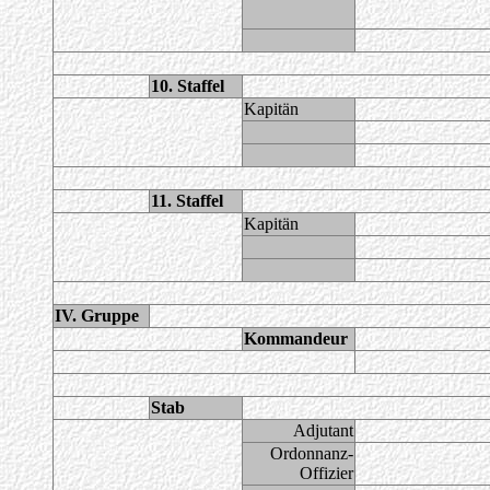
10. Staffel
Kapitän
11. Staffel
Kapitän
IV. Gruppe
Kommandeur
Stab
Adjutant
Ordonnanz-
Offizier