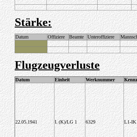
Stärke:
Datum
Offiziere
Beamte
Unteroffiziere
Mannsch
Flugzeugverluste
Datum
Einheit
Werknummer
Kennz
22.05.1941
I. (K)/LG 1
6329
L1-IK