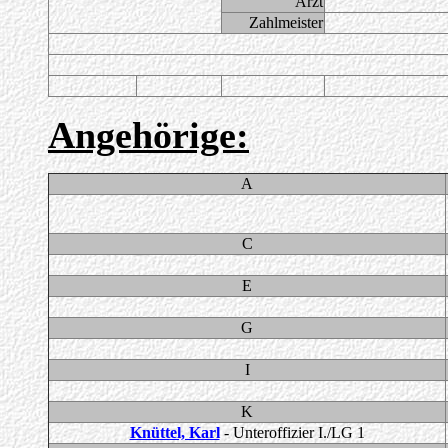
Arzt
Zahlmeister
Angehörige:
A
C
E
G
I
K
Knüttel, Karl
- Unteroffizier I./LG 1