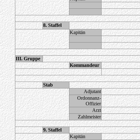
8. Staffel
Kapitän
III. Gruppe
Kommandeur
Stab
Adjutant
Ordonnanz-
Offizier
Arzt
Zahlmeister
9. Staffel
Kapitän