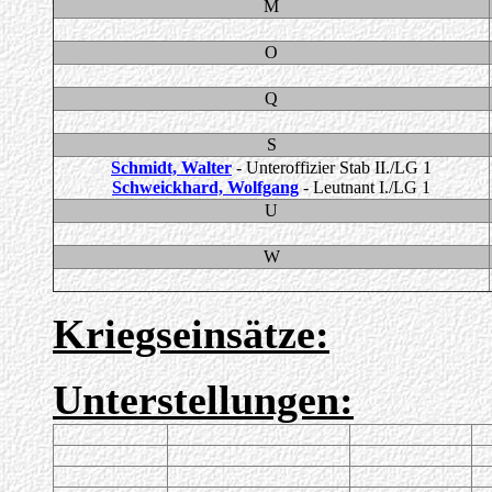
M
O
Q
S
Schmidt, Walter
- Unteroffizier Stab II./LG 1
Schweickhard, Wolfgang
- Leutnant I./LG 1
U
W
Kriegseinsätze:
Unterstellungen: