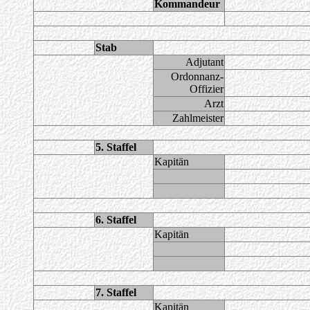
Kommandeur
Stab
Adjutant
Ordonnanz-
Offizier
Arzt
Zahlmeister
5. Staffel
Kapitän
6. Staffel
Kapitän
7. Staffel
Kapitän