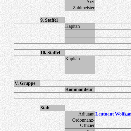
Arzt
Zahlmeister
9. Staffel
Kapitän
10. Staffel
Kapitän
V. Gruppe
Kommandeur
Stab
Adjutant
Leutnant Wolfga
Ordonnanz-
Offizier