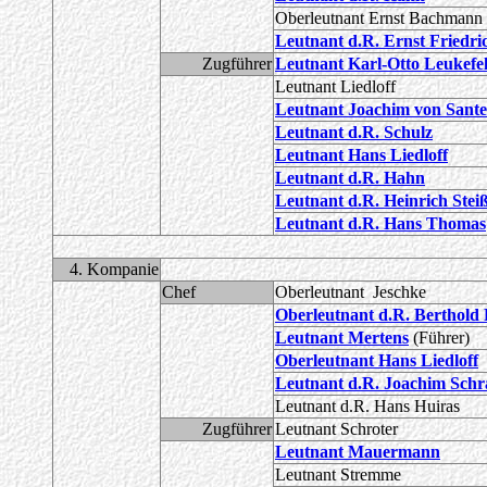
Oberleutnant Ernst Bachmann
Leutnant d.R. Ernst Friedri
Zugführer
Leutnant Karl-Otto Leukefe
Leutnant Liedloff
Leutnant Joachim von Sant
Leutnant d.R. Schulz
Leutnant Hans Liedloff
Leutnant d.R. Hahn
Leutnant d.R. Heinrich Stei
Leutnant d.R. Hans Thomas
4. Kompanie
Chef
Oberleutnant Jeschke
Oberleutnant d.R. Berthold 
Leutnant Mertens
(Führer)
Oberleutnant Hans Liedloff
Leutnant d.R. Joachim Schr
Leutnant d.R. Hans Huiras
Zugführer
Leutnant Schroter
Leutnant Mauermann
Leutnant Stremme