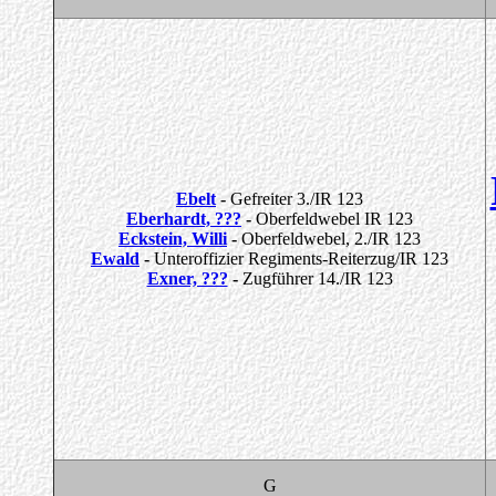
Ebelt
-
Gefreiter 3./IR 123
Eberhardt, ???
-
Oberfeldwebel IR 123
Eckstein, Willi
-
Oberfeldwebel, 2./IR 123
Ewald
-
Unteroffizier Regiments-Reiterzug/IR 123
Exner, ???
-
Zugführer 14./IR 123
G