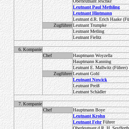
Oberleutnant Jeschke
Leutnant Paul Methling
Leutnant Hintmann
Leutnant d.R. Erich Haake (Fü
Zugführer
Leutnant Trumpke
Leutnant Metling
Leutnant Fielitz
6. Kompanie
Chef
Hauptmann Woyzella
Hauptmann Kanning
Leutnant E. Mallwitz (Führer)
Zugführer
Leutnant Gohl
Leutnant Nowick
Leutnant Preiß
Leutnant Schädler
7. Kompanie
Chef
Hauptmann Boye
Leutnant Krohn
Leutnant Fehr
Führer
Oberleutnant d.R. H. Seyfferth