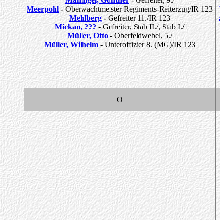
Mannigel, Günther
- Gefreiter, 9./
Meerpohl
-
Oberwachtmeister Regiments-Reiterzug/IR 123
Mehlberg
-
Gefreiter 11./IR 123
Mickan, ???
-
Gefreiter, Stab II./, Stab I.
/
Müller, Otto
- Oberfeldwebel, 5./
Müller, Wilhelm
-
Unteroffizier 8. (MG)/IR 123
O