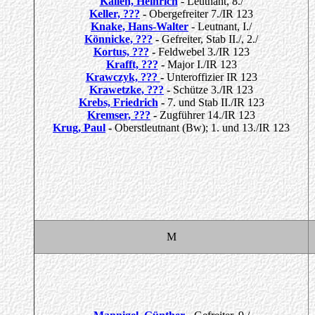
Kallen, Heinrich
- Leutnant, 8./
Keller, ???
-
Obergefreiter 7./IR 123
Knake, Hans-Walter
- Leutnant, I./
Könnicke, ???
-
Gefreiter, Stab II./, 2./
K
ortus, ???
-
Feldwebel 3./IR 123
Krafft, ???
-
Major I./IR 123
Krawczyk, ???
-
Unteroffizier IR 123
Krawet
zke, ???
-
Schütze 3./IR 123
Krebs, Friedrich
-
7. und Stab II./IR 123
Kremser, ???
-
Zugführer 14./IR 123
Krug, Paul
-
Oberstleutnant (Bw); 1. und 13./IR 123
M