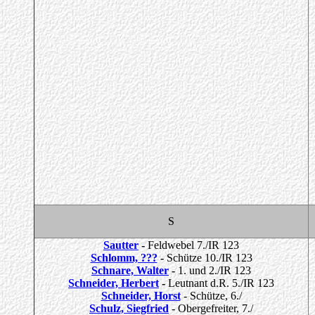
S
Sautter
-
Feldwebel 7./IR 123
Schlomm, ???
-
Schütze 10./IR 123
Schnare, Walter
-
1. und 2./IR 123
Schneider, Herbert
-
Leutnant d.R. 5./IR 123
Schneider, Horst
- Schütze, 6./
Schulz, Siegfried
- Obergefreiter, 7./