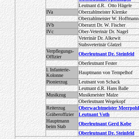
Leutnant d.R. Otto Hägele
IVa
Oberzahlmeister Klemke
Oberzahlmeister W. Hoffmann
IVb
Oberarzt Dr. W. Fischer
IVc
Ober-Veterinär Dr. Nagel
Veterinär Dr. Alkewit
Stabsveterinär Glatzel
Verpflegungs-
Oberleutnant Dr. Steinfeld
Offizier
Oberleutnant Fester
l. Infanterie-
Hauptmann von Tempelhof
Kolonne
Pionierzug
Leutnant von Schack
Leutnant d.R. Hans Balle
Musikzug
Musikmeister Malze
Oberleutnant Wegekopf
Reiterzug
Oberwachtmeister Meerpohl
Gräberoffizier
Leutnant Voth
Hauptmann
Oberleutnant Gerd Kobe
beim Stab
Oberleutnant Dr. Steinfeld