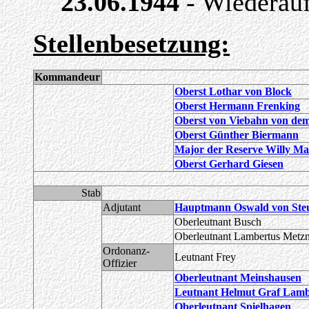
23.06.1944
- Wiederauf
Stellenbesetzung:
Kommandeur
Oberst Lothar von Block
Oberst Hermann Frenking
Oberst von Viebahn von de
Oberst Günther Biermann
Major der Reserve Willy Ma
Oberst Gerhard Giesen
Stab
Adjutant
Hauptmann Oswald von Ste
Oberleutnant Busch
Oberleutnant Lambertus Metz
Ordonanz-
Leutnant Frey
Offizier
Oberleutnant Meinshausen
Leutnant Helmut Graf Lamb
Oberleutnant Spielhagen