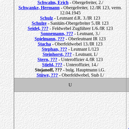
Schwalm, Erich
- Obergefreiter, 2./
Schwanke, Hermann
-
Obergefreiter, 12./IR 123, verm.
12.04.1945
Schulz
-
Leutnant d.R. 3./IR 123
Schulze
-
Sanitäts-Obergefreiter 5./IR 123
Seidel, ???
-
Feldwebel Zugführer I./6./IR 123
Sonnemann, ???
- Leutnant, 3./
Spielmann, ???
-
Oberleutnant IR 123
Stacha
-
Oberfeldwebel 13./IR 123
Stephan, ???
-
Leutnant I./123
Steinhorst, ???
- Leutnant, I./
Stern, ???
-
Unteroffizier 4./IR 123
Stiehl, ???
- Unteroffizier, 14./
Stojanoff, ??? -
bulg. Hauptmann i.G.
Stüwe, ???
-
Oberfeldwebel, Stab I./
U