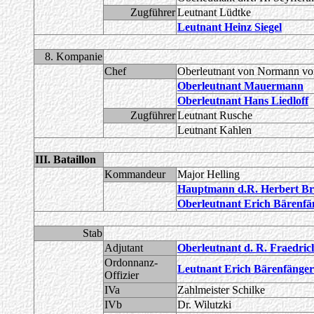
Zugführer
Leutnant Lüdtke
Leutnant Heinz Siegel
8. Kompanie
Chef
Oberleutnant von Normann v
Oberleutnant Mauermann
Oberleutnant Hans Liedloff
Zugführer
Leutnant Rusche
Leutnant Kahlen
III. Bataillon
Kommandeur
Major Helling
Hauptmann d.R. Herbert Br
Oberleutnant Erich Bärenfä
Stab
Adjutant
Oberleutnant d. R. Fraedric
Ordonnanz-
Leutnant Erich Bärenfänger
Offizier
IVa
Zahlmeister Schilke
IVb
Dr. Wilutzki