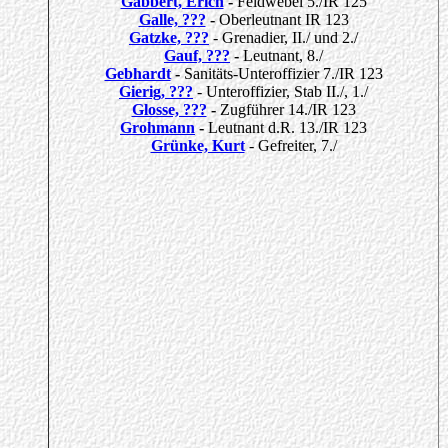
Gabbert, Erich
-
Feldwebel 5./IR 125
Galle, ???
-
Oberleutnant IR 123
Gatzke, ???
- Grenadier, II./ und 2./
Gauf, ???
-
Leutnant, 8./
Gebhardt
-
Sanitäts-Unteroffizier 7./IR 123
Gierig, ???
- Unteroffizier, Stab II./, 1./
Glosse, ???
-
Zugführer 14./IR 123
Grohmann
-
Leutnant d.R. 13./IR 123
Grünke, Kurt
- Gefreiter, 7./