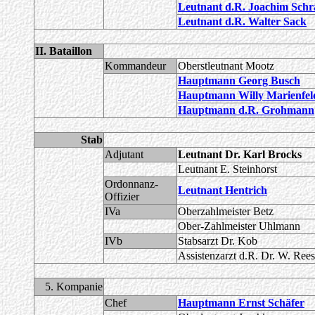
Leutnant d.R. Joachim Schr
Leutnant d.R. Walter Sack
II. Bataillon
Kommandeur
Oberstleutnant Mootz
Hauptmann Georg Busch
Hauptmann Willy Marienfel
Hauptmann d.R. Grohmann
Stab
Adjutant
Leutnant Dr. Karl Brocks
Leutnant E. Steinhorst
Ordonnanz-
Leutnant Hentrich
Offizier
IVa
Oberzahlmeister Betz
Ober-Zahlmeister Uhlmann
IVb
Stabsarzt Dr. Kob
Assistenzarzt d.R. Dr. W. Ree
5. Kompanie
Chef
Hauptmann Ernst Schäfer