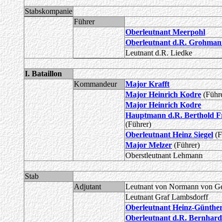
Stabskompanie
Führer
Oberleutnant Meerpohl
Oberleutnant d.R. Grohma
Leutnant d.R. Liedke
I. Bataillon
Kommandeur
Major Krafft
Major Heinrich Kodre
(Führ
Major Heinrich Kodre
Hauptmann d.R. Berthold Fr
(Führer)
Oberleutnant Heinz Siegel
(F
Major Melzer
(Führer)
Oberstleutnant Lehmann
Stab
Adjutant
Leutnant von Normann von G
Leutnant Graf Lambsdorff
Oberleutnant Heinz-Günthe
Oberleutnant d.R. Bernhar