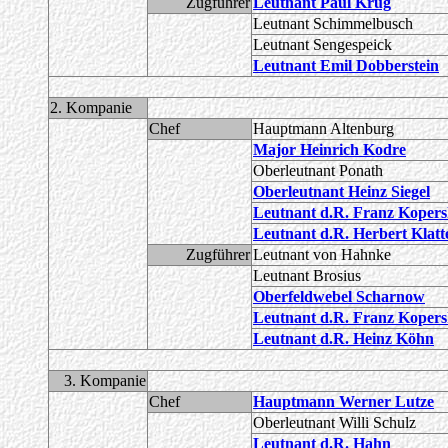
Zugführer
Leutnant Paul Krug
Leutnant Schimmelbusch
Leutnant Sengespeick
Leutnant Emil Dobberstein
2. Kompanie
Chef
Hauptmann Altenburg
Major Heinrich Kodre
Oberleutnant Ponath
Oberleutnant Heinz Siegel
Leutnant d.R. Franz Kopers
Leutnant d.R. Herbert Klatt
Zugführer
Leutnant von Hahnke
Leutnant Brosius
Oberfeldwebel Scharnow
Leutnant d.R. Franz Kopers
Leutnant d.R. Heinz Köhn
3. Kompanie
Chef
Hauptmann Werner Lutze
Oberleutnant Willi Schulz
Leutnant d.R. Hahn