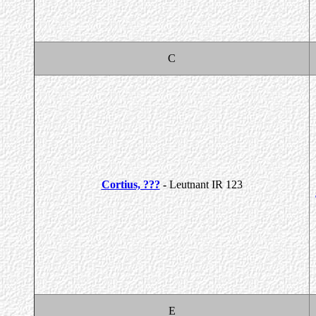
C
Cortius, ???
-
Leutnant IR 123
E