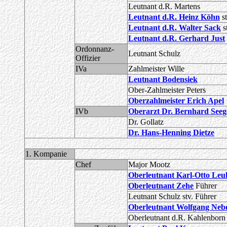
Leutnant d.R. Martens
Leutnant d.R. Heinz Köhn
s
Leutnant d.R. Walter Sack
s
Leutnant d.R. Gerhard Just
Ordonnanz-
Leutnant Schulz
Offizier
IVa
Zahlmeister Wille
L
eutnant Bodensiek
Ober-Zahlmeister Peters
Oberzahlmeister Erich Apel
IVb
Oberarzt Dr. Bernhard Seeg
Dr. Gollatz
Dr. Hans-Henning Dietze
1. Kompanie
Chef
Major Mootz
Oberleutnant Karl-Otto Leu
Oberleutnant Zehe
Führer
Leutnant Schulz stv. Führer
Oberleutnant Wolfgang Neb
Oberleutnant d.R. Kahlenborn 